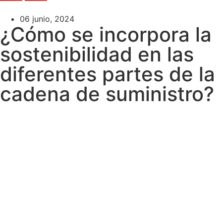
06 junio, 2024
¿Cómo se incorpora la
sostenibilidad en las
diferentes partes de la
cadena de suministro?
La sostenibilidad en la cadena de suministro no es solo una
tendencia, sino una necesidad imperativa, tanto por
normativa como por compromiso social. Además, la
integración de prácticas sostenibles en todas las etapas de
la cadena de suministro no solo reduce su impacto
ambiental, sino que ayuda a las empresas a mejorar la
eficiencia operativa y aumentar su competitividad.
En lo que respecta a la normativa, hay una creciente presión
regulatoria sobre las empresas del sector logístico a nivel