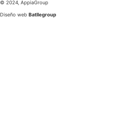
© 2024, AppiaGroup
Diseño web
Batllegroup
Soluciones
Sobre nosotros
Recursos
Contacto
Kit digital