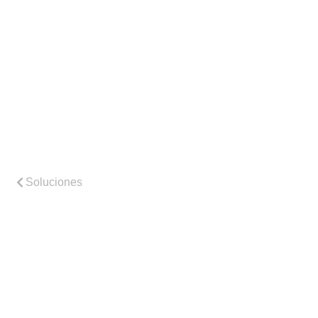
Soluciones
Según el negocio
Nuestros productos
Complementos
Hardware