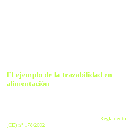
controlado el stock en todo momento. La más
conocida es la SSCC —
Serial Shipping
Container Code
—, un estándar logístico que
identifica cada unidad de transporte o
almacenamiento. Por ejemplo, este código nos
permite bloquear palets y que todos los usuarios
de la cadena de suministro lo eliminen del stock
disponible.
El ejemplo de la trazabilidad en
alimentación
Quizás el sector donde se pone de manifiesto de forma
más clara la necesidad de un sistema de trazabilidad
completo, preciso y fiable es en el alimentario. Eso sin
tener en cuenta que es obligatorio según el
Reglamento
(CE) n° 178/2002
del Parlamento Europeo y del
Consejo.