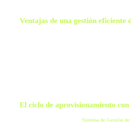
Ventajas de una gestión eficiente
Una correcta gestión del aprovisionamiento permite 
Reducir los costes operativos.
Mejorar la calidad de los productos y servicios
Optimizar la cadena de suministro.
Incrementar los niveles de satisfacción de los c
El ciclo de aprovisionamiento co
El aprovisionamiento con un
Sistema de Gestión d
tecnológica diseñada para gestionar y optimizar las