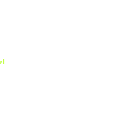
el
y
d.
d