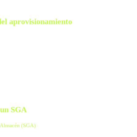
 del aprovisionamiento
a las empresas:
.
lientes.
n un SGA
e Almacén (SGA)
se refiere a la utilización de una plataforma
 operaciones relacionadas con el almacenamiento y la